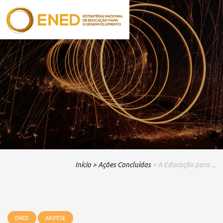
Início
> Ações Concluídas
> A Educação para ...
ENED
ARIPESE