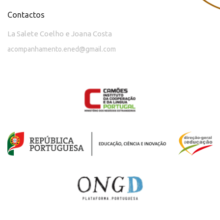
Contactos
La Salete Coelho e Joana Costa
acompanhamento.ened@gmail.com