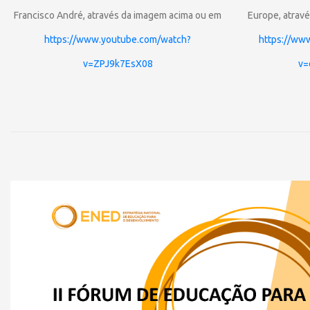
Francisco André,
através da imagem acima ou em
Europe,
atrav
https://www.youtube.com/watch?
https://ww
v=ZPJ9k7EsX08
v=