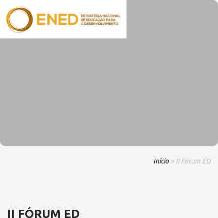
Início
> II Fórum ED
II FÓRUM ED