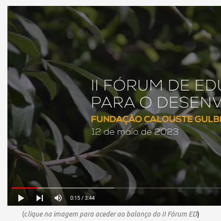
(c
lique
na imagem para aceder ao balanço do II Fórum ED
)