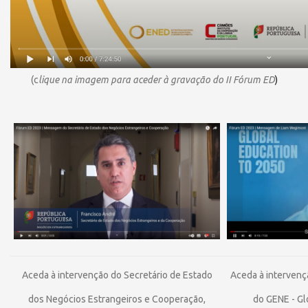
(c
lique
na imagem para aceder à gravação do II Fórum ED
)
Aceda à i
ntervenção do Secretário de Estado
Aceda à i
ntervenç
dos Negócios Estrangeiros e Cooperação,
do GENE - Gl