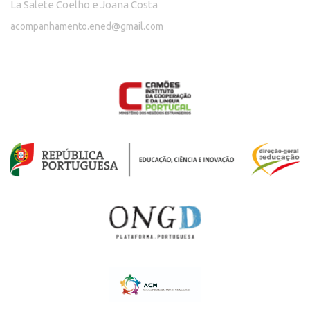
La Salete Coelho e Joana Costa
acompanhamento.ened@gmail.com