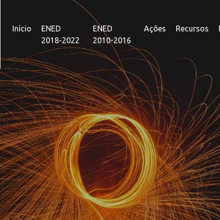
Início
ENED
ENED
Ações
Recursos
2018-2022
2010-2016