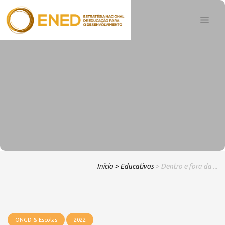
Início
> Educativos
> Dentro e fora da ...
ONGD & Escolas
2022