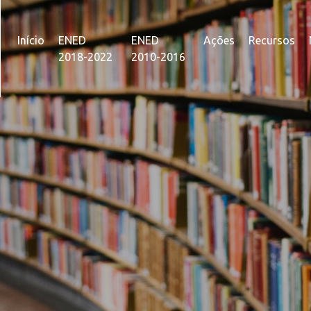
Início
ENED
ENED
Ações
Recursos
2018-2022
2010-2016