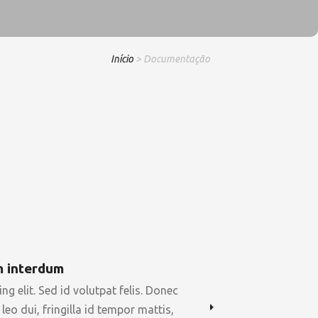
Início
> Documentação
m interdum
g elit. Sed id volutpat felis. Donec
eo dui, fringilla id tempor mattis,