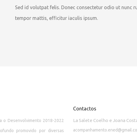
Sed id volutpat felis. Donec consectetur odio ut nunc rut
tempor mattis, efficitur iaculis ipsum.
Contactos
La Salete Coelho e Joana Cost
ara o Desenvolvimento 2018-2022
acompanhamento.ened@gmail.c
rofundo promovido por diversas