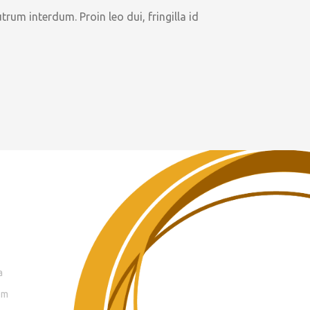
rum interdum. Proin leo dui, fringilla id
a
om