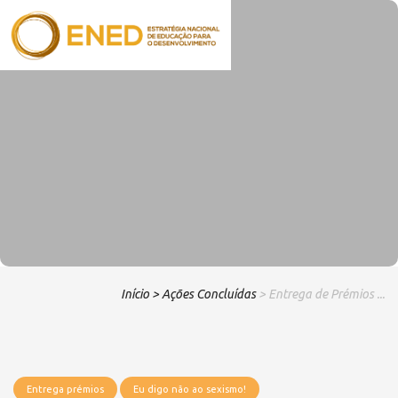
Início
> Ações Concluídas
> Entrega de Prémios ...
Entrega prémios
Eu digo não ao sexismo!