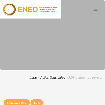
Início
> Ações Concluídas
> ESPA reúnem-se para ...
ENED 2025-2030
ESPA