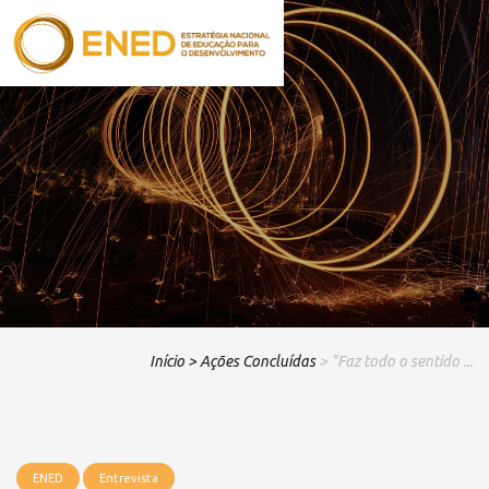
Início
> Ações Concluídas
> "Faz todo o sentido ...
ENED
Entrevista