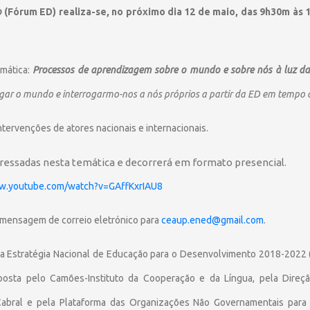
o
(Fórum ED) realiza-se, no próximo dia 12 de maio, das 9h30m às 
mática:
Processos de aprendizagem sobre o mundo e sobre nós à luz d
gar o mundo e interrogarmo-nos a nós próprios a partir da ED em tempo d
ntervenções de atores nacionais e internacionais.
eressadas nesta temática e decorrerá em formato presencial.
ww.youtube.com/watch?v=GAffKxrIAU8
 mensagem de correio eletrónico para
ceaup.ened@gmail.com
.
da Estratégia Nacional de Educação para o Desenvolvimento 2018-2022
a pelo Camões-Instituto da Cooperação e da Língua, pela Direçã
Cabral e pela Plataforma das Organizações Não Governamentais par