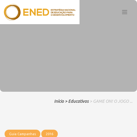
Início
> Educativos
> GAME ON! O JOGO ...
Guia Campanhas
2016