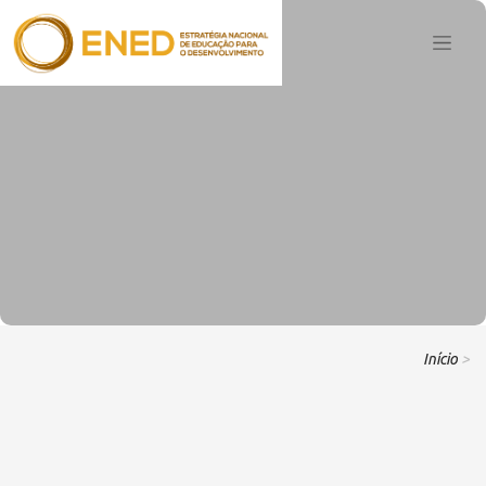
Início
>