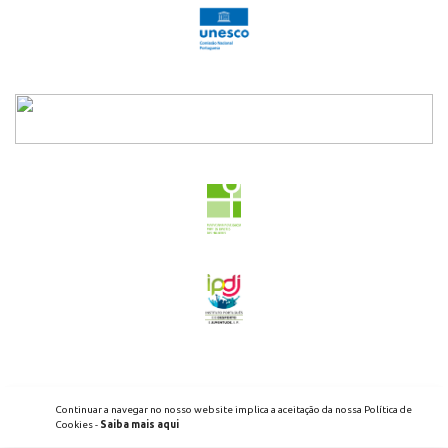
2026 - ENED - TODOS OS DIREITOS RESERVADOS
Continuar a navegar no nosso website implica a aceitação da nossa Política de
POLÍTICA DE PRIVACIDADE
LIVRO DE RECLAMAÇÕES
Cookies -
Saiba mais aqui