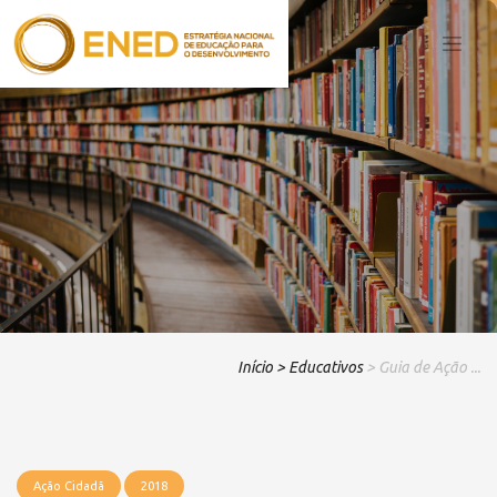
Início
> Educativos
> Guia de Ação ...
Ação Cidadã
2018