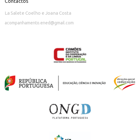
Contactos
La Salete Coelho e Joana Costa
acompanhamento.ened@gmail.com