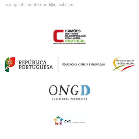
acompanhamento.ened@gmail.com