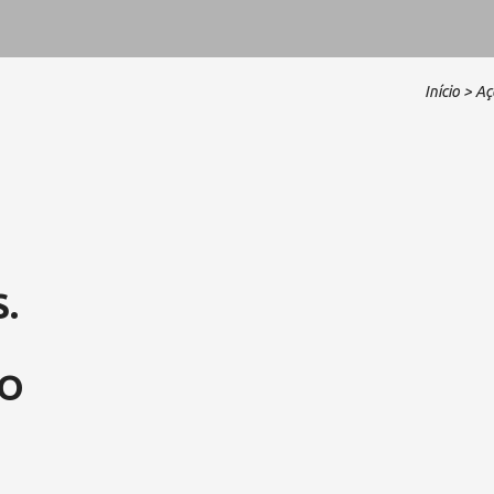
Início
> Aç
.
TO