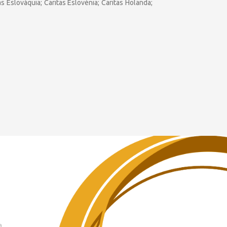
tas Eslováquia; Caritas Eslovénia; Caritas Holanda;
a