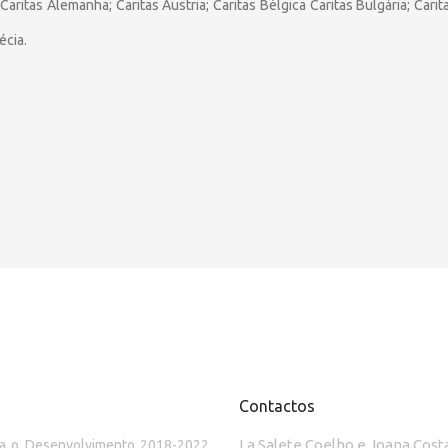
 Caritas Alemanha; Caritas Áustria; Caritas Bélgica Caritas Bulgária; Cari
écia.
Contactos
La Salete Coelho e Joana Cost
ara o Desenvolvimento 2018-2022