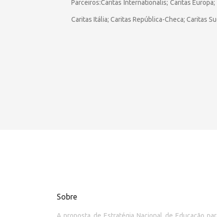
Parceiros:Caritas Internationalis; Caritas Europa;
Caritas Itália; Caritas República-Checa; Caritas Su
Sobre
A proposta de Estratégia Nacional de Educação p