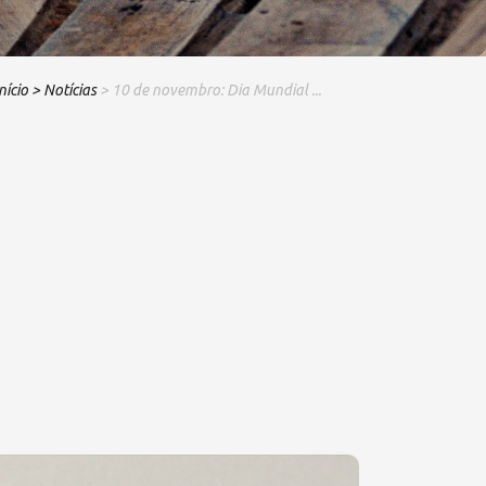
nício
> Notícias
> 10 de novembro: Dia Mundial ...