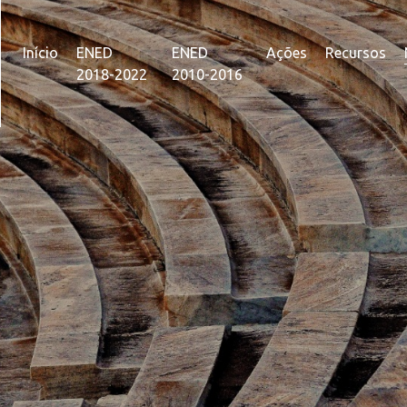
Início
ENED
ENED
Ações
Recursos
2018-2022
2010-2016