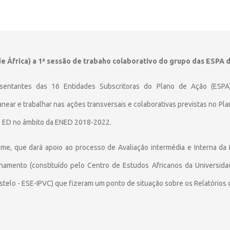
de África) a 1ª sessão de trabaho colaborativo do grupo das ESPA 
esentantes das 16 Entidades Subscritoras do Plano de Ação (ESPA
near e trabalhar nas ações transversais e colaborativas previstas no P
 de ED no âmbito da ENED 2018-2022.
me, que dará apoio ao processo de Avaliação intermédia e Interna d
amento (constituído pelo Centro de Estudos Africanos da Universida
Castelo - ESE-IPVC) que fizeram um ponto de situação sobre os Relatóri