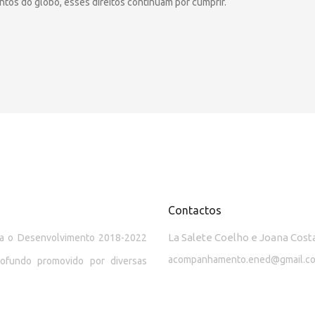
tos do globo, esses direitos continuam por cumprir.
Contactos
La Salete Coelho e Joana Cost
ara o Desenvolvimento 2018-2022
acompanhamento.ened@gmail.c
rofundo promovido por diversas