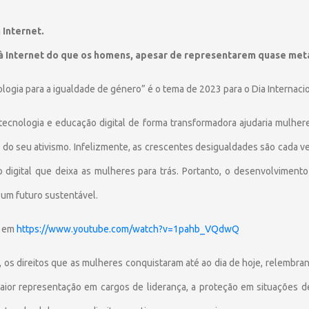
 Internet.
à Internet do que os homens, apesar de representarem quase met
ologia para a igualdade de género” é o tema de 2023 para o Dia Internaci
 tecnologia e educação digital de forma transformadora ajudaria mulhe
lém do seu ativismo. Infelizmente, as crescentes desigualdades são cada
o digital que deixa as mulheres para trás. Portanto, o desenvolvimento
 um futuro sustentável.
a em
https://www.youtube.com/watch?v=1pahb_VQdwQ
 os direitos que as mulheres conquistaram até ao dia de hoje, relembr
 maior representação em cargos de liderança, a proteção em situações de