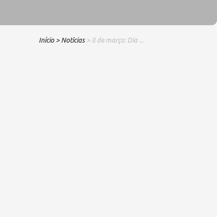
Início
> Notícias
> 8 de março: Dia ...