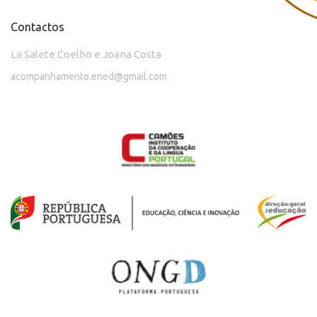
Contactos
La Salete Coelho e Joana Costa
acompanhamento.ened@gmail.com