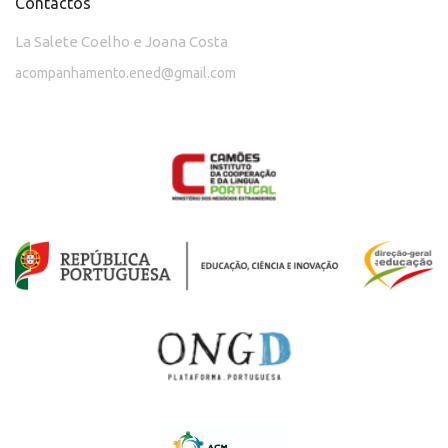
Contactos
La Salete Coelho e Joana Costa
acompanhamento.ened@gmail.com