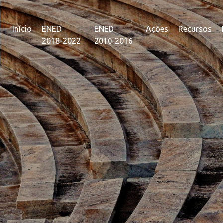
Início
ENED
ENED
Ações
Recursos
2018-2022
2010-2016