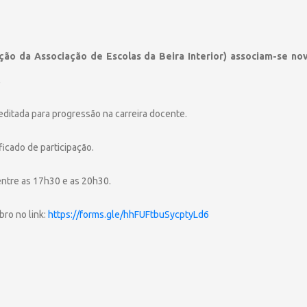
ão da Associação de Escolas da Beira Interior) associam-se no
.
editada para progressão na carreira docente.
ficado de participação.
entre as 17h30 e as 20h30.
bro no link:
https://forms.gle/hhFUFtbuSycptyLd6