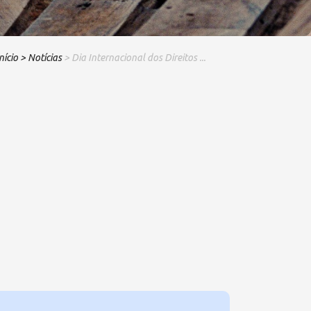
nício
> Notícias
> Dia Internacional dos Direitos ...