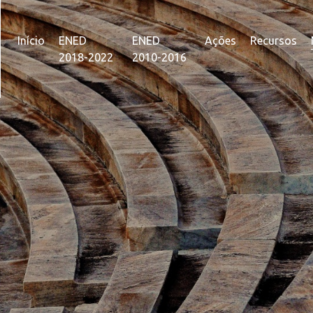
Início
ENED
ENED
Ações
Recursos
2018-2022
2010-2016