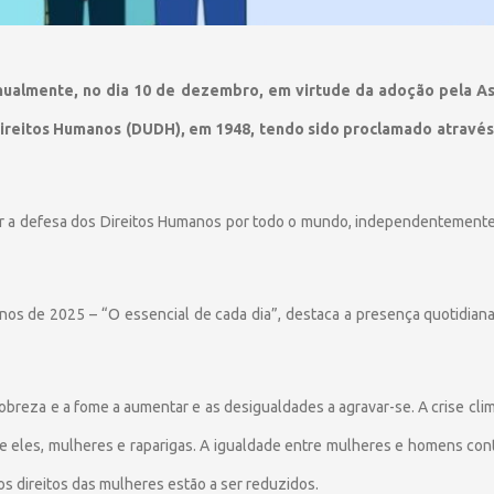
anualmente, no dia 10 de dezembro, em virtude da adoção pela A
ireitos Humanos (DUDH), em 1948, tendo sido proclamado através
r a defesa dos Direitos Humanos por todo o mundo, independentemente da
os de 2025 – “O essencial de cada dia”, destaca a presença quotidiana 
 pobreza e a fome a aumentar e as desigualdades a agravar-se. A crise cli
re eles, mulheres e raparigas. A igualdade entre mulheres e homens co
 os direitos das mulheres estão a ser reduzidos.