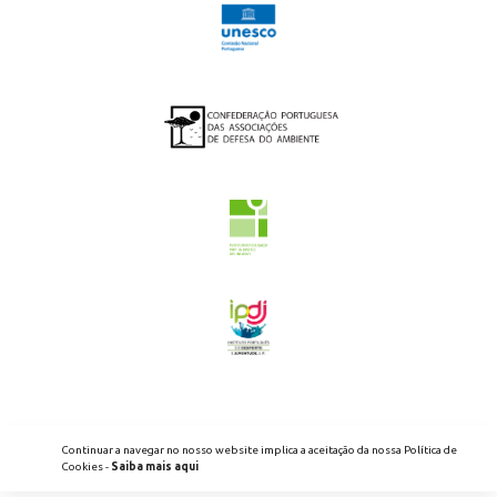
2026 - ENED - TODOS OS DIREITOS RESERVADOS
Continuar a navegar no nosso website implica a aceitação da nossa Política de
POLÍTICA DE PRIVACIDADE
LIVRO DE RECLAMAÇÕES
Cookies -
Saiba mais aqui