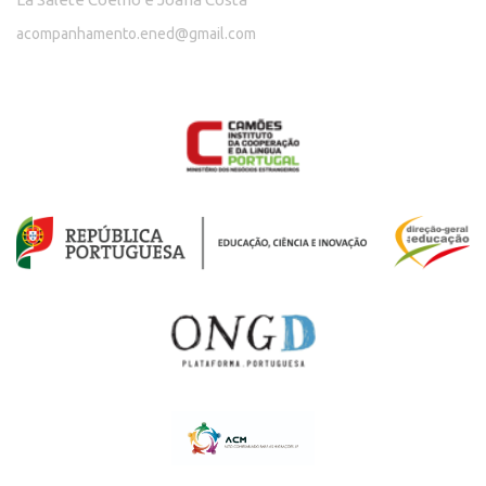
acompanhamento.ened@gmail.com