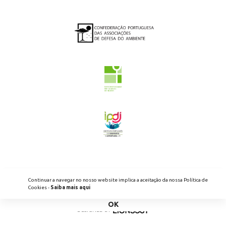
2026 - ENED - TODOS OS DIREITOS RESERVADOS
Continuar a navegar no nosso website implica a aceitação da nossa Política de
POLÍTICA DE PRIVACIDADE
LIVRO DE RECLAMAÇÕES
Cookies -
Saiba mais aqui
OK
DESIGNED BY