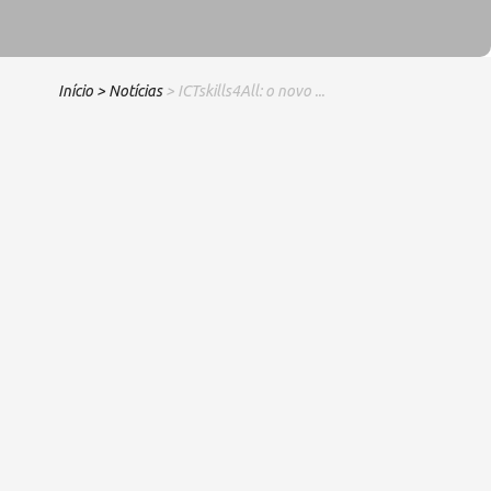
Início
> Notícias
> ICTskills4All: o novo ...