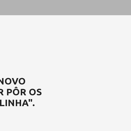
 NOVO
R PÔR OS
LINHA".