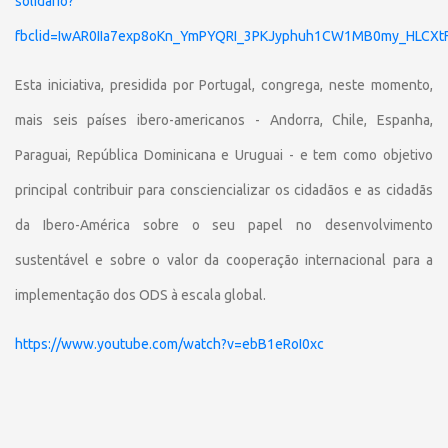
solidario?
fbclid=IwAR0IIa7exp8oKn_YmPYQRI_3PKJyphuh1CW1MB0my_HLCXtF
Esta iniciativa, presidida por Portugal, congrega, neste momento,
mais seis países ibero-americanos - Andorra, Chile, Espanha,
Paraguai, República Dominicana e Uruguai - e tem como objetivo
principal contribuir para consciencializar os cidadãos e as cidadãs
da Ibero-América sobre o seu papel no desenvolvimento
sustentável e sobre o valor da cooperação internacional para a
implementação dos ODS à escala global.
https://www.youtube.com/watch?v=ebB1eRoI0xc