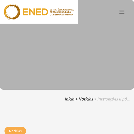
Início
> Notícias
> Interseções II põ...
Notícias