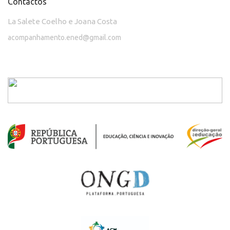
Contactos
La Salete Coelho e Joana Costa
acompanhamento.ened@gmail.com