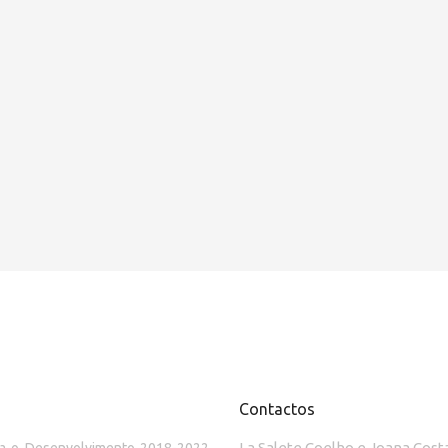
Contactos
La Salete Coelho e Joana Cost