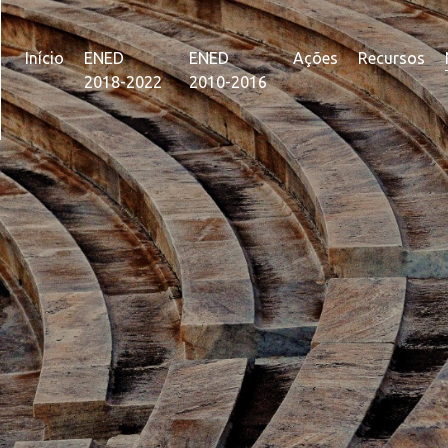
Início
ENED
ENED
Ações
Recursos
2018-2022
2010-2016