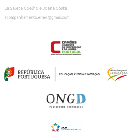
La Salete Coelho e Joana Costa
acompanhamento.ened@gmail.com