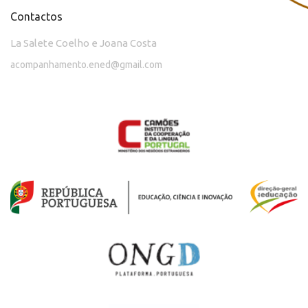
Contactos
La Salete Coelho e Joana Costa
acompanhamento.ened@gmail.com