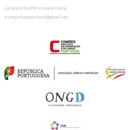
La Salete Coelho e Joana Costa
acompanhamento.ened@gmail.com