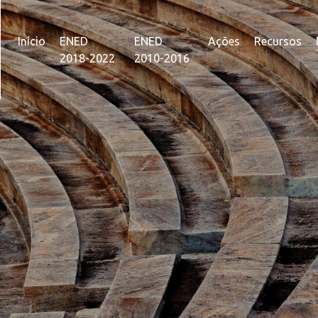
Início
ENED
ENED
Ações
Recursos
2018-2022
2010-2016