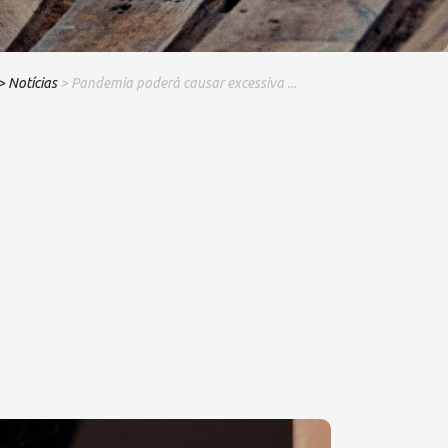
> Notícias
> Pandemia poderá causar excessiva ...