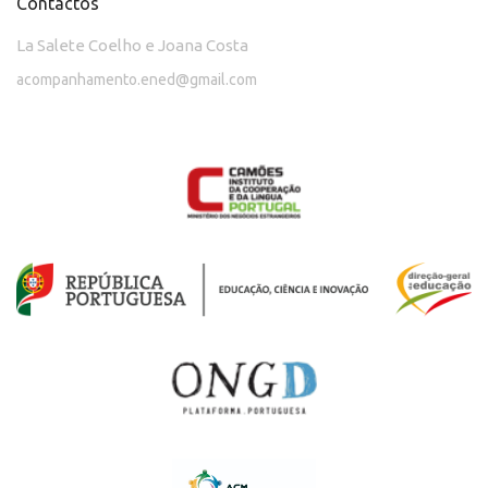
Contactos
La Salete Coelho e Joana Costa
acompanhamento.ened@gmail.com