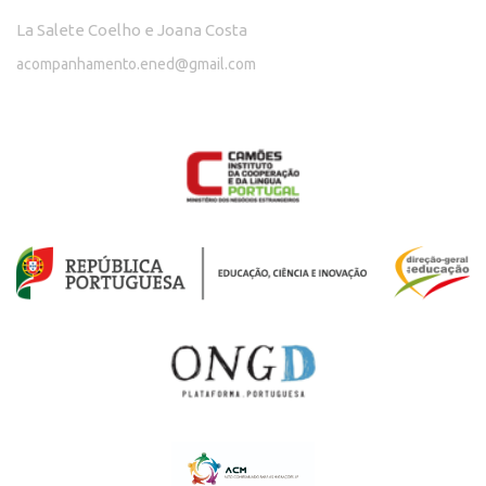
La Salete Coelho e Joana Costa
acompanhamento.ened@gmail.com