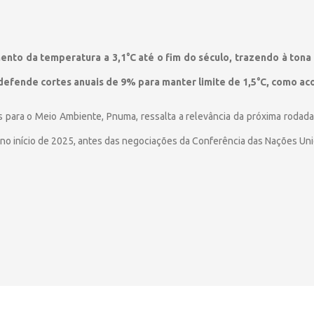
ento da temperatura a 3,1°C até o fim do século, trazendo à tona 
defende cortes anuais de 9% para manter limite de 1,5°C, como ac
para o Meio Ambiente, Pnuma, ressalta a relevância da próxima rodad
 início de 2025, antes das negociações da Conferência das Nações Unida