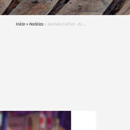
Início
> Notícias
> Senhelo Calhim - Eu ...