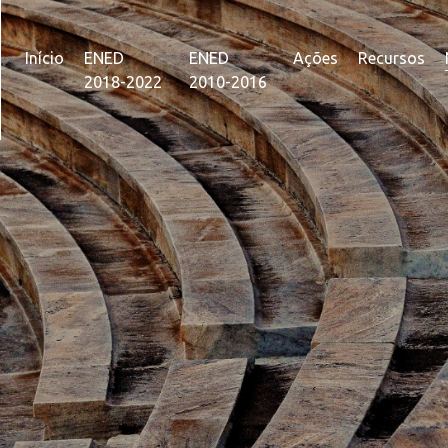
Início
ENED
ENED
Ações
Recursos
2018-2022
2010-2016