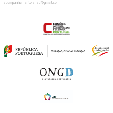
acompanhamento.ened@gmail.com