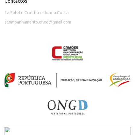
Contactos
La Salete Coelho e Joana Costa
acompanhamento.ened@gmail.com