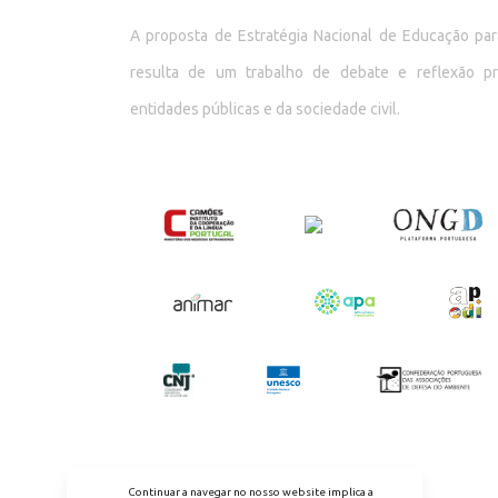
A proposta de Estratégia Nacional de Educação p
resulta de um trabalho de debate e reflexão p
entidades públicas e da sociedade civil.
Continuar a navegar no nosso website implica a