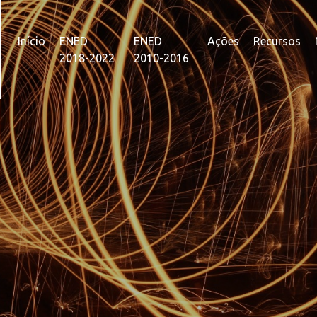
Início
ENED
ENED
Ações
Recursos
2018-2022
2010-2016