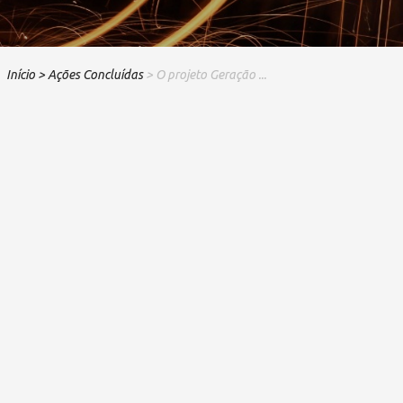
Início
> Ações Concluídas
> O projeto Geração ...