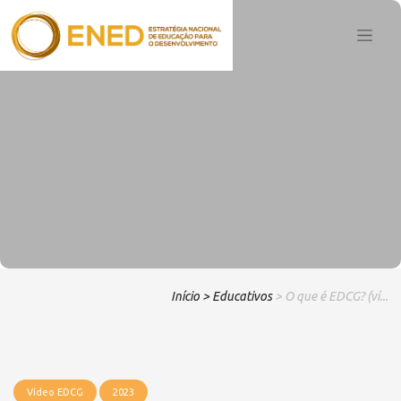
Início
> Educativos
> O que é EDCG? (ví...
Vídeo EDCG
2023