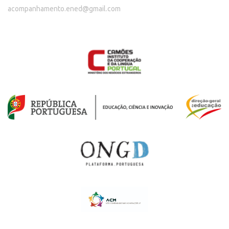
acompanhamento.ened@gmail.com