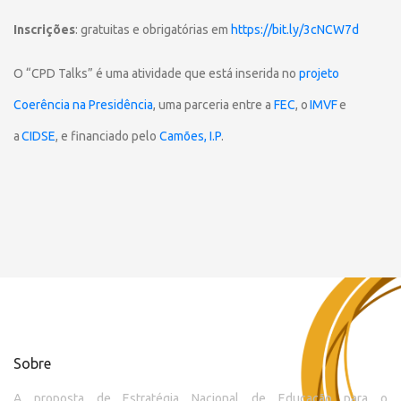
Inscrições
: gratuitas e obrigatórias em
https://bit.ly/3cNCW7d
O “CPD Talks” é uma atividade que está inserida no
projeto
Coerência na Presidência
, uma parceria entre a
FEC
, o
IMVF
e
a
CIDSE
, e financiado pelo
Camões, I.P
.
Sobre
A proposta de Estratégia Nacional de Educação para o