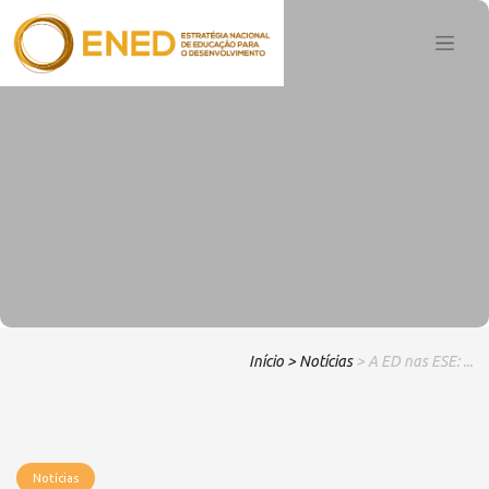
Início
> Notícias
> A ED nas ESE: ...
Notícias